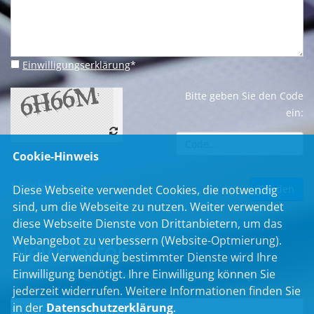
Einwilligungserklärung
*
Bitte geben Sie den Code
ein:
Cookie-Hinweis
* Pflichtfeld
Diese Webseite verwendet Cookies, die notwendig
sind, um die Webseite zu nutzen. Weiter verwendet
diese Webseite Dienste von Drittanbietern, um das
Webangebot zu verbessern (Website-Optmierung).
Newsletter
Für die Verwendung bestimmter Dienste wird Ihre
Einwilligung benötigt. Ihre Einwilligung können Sie
Erhalten Sie Neuigkeiten aus dem Landtag und der Region.
jederzeit widerrufen. Weitere Informationen finden Sie
in der
Datenschutzerklärung
.