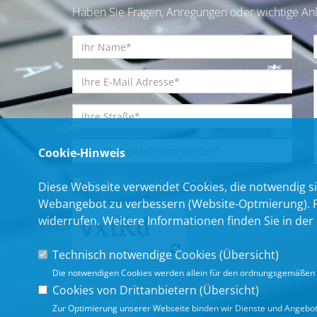
Haben Sie Fragen, Anregungen oder wichtige Anl
Cookie-Hinweis
Einwilligungserklärung
*
Diese Webseite verwendet Cookies, die notwendig si
Webangebot zu verbessern (Website-Optmierung). Für
widerrufen. Weitere Informationen finden Sie in der
Technisch notwendige Cookies (
Übersicht
)
Die notwendigen Cookies werden allein für den ordnungsgemäßen 
Cookies von Drittanbietern (
Übersicht
)
* Pflichtfeld
Zur Optimierung unserer Webseite binden wir Dienste und Angebote