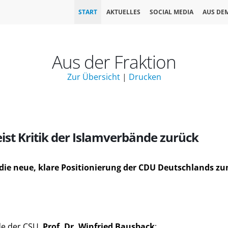
START
AKTUELLES
SOCIAL MEDIA
AUS DE
Aus der Fraktion
Zur Übersicht
|
Drucken
ist Kritik der Islamverbände zurück
h die neue, klare Positionierung der CDU Deutschlands
de der CSU,
Prof. Dr. Winfried Bausback
: