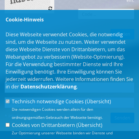
ein:
Cookie-Hinweis
* Pflichtfeld
Diese Webseite verwendet Cookies, die notwendig
sind, um die Webseite zu nutzen. Weiter verwendet
diese Webseite Dienste von Drittanbietern, um das
Webangebot zu verbessern (Website-Optmierung).
Newsletter
Für die Verwendung bestimmter Dienste wird Ihre
Einwilligung benötigt. Ihre Einwilligung können Sie
Erhalten Sie Neuigkeiten aus dem Landtag und der Region.
jederzeit widerrufen. Weitere Informationen finden Sie
in der
Datenschutzerklärung
.
Technisch notwendige Cookies (
Übersicht
)
Die notwendigen Cookies werden allein für den
* Pflichtfeld
ordnungsgemäßen Gebrauch der Webseite benötigt.
Cookies von Drittanbietern (
Übersicht
)
Zur Optimierung unserer Webseite binden wir Dienste und