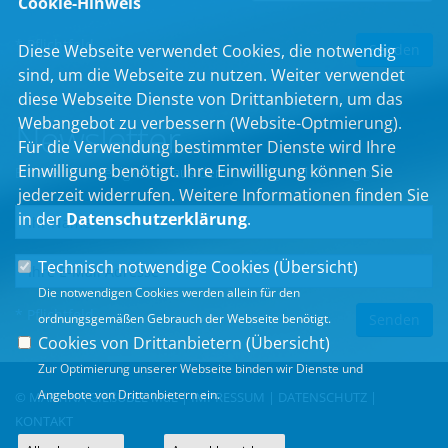
Cookie-Hinweis
* Pflichtfeld
Diese Webseite verwendet Cookies, die notwendig
sind, um die Webseite zu nutzen. Weiter verwendet
diese Webseite Dienste von Drittanbietern, um das
Webangebot zu verbessern (Website-Optmierung).
Newsletter
Für die Verwendung bestimmter Dienste wird Ihre
Einwilligung benötigt. Ihre Einwilligung können Sie
Erhalten Sie Neuigkeiten aus dem Landtag und der Region.
jederzeit widerrufen. Weitere Informationen finden Sie
in der
Datenschutzerklärung
.
Technisch notwendige Cookies (
Übersicht
)
Die notwendigen Cookies werden allein für den
* Pflichtfeld
ordnungsgemäßen Gebrauch der Webseite benötigt.
Cookies von Drittanbietern (
Übersicht
)
Zur Optimierung unserer Webseite binden wir Dienste und
Angebote von Drittanbietern ein.
© MARTINA GIEßÜBEL MdL |
IMPRESSUM
|
DATENSCHUTZ
|
KONTAKT