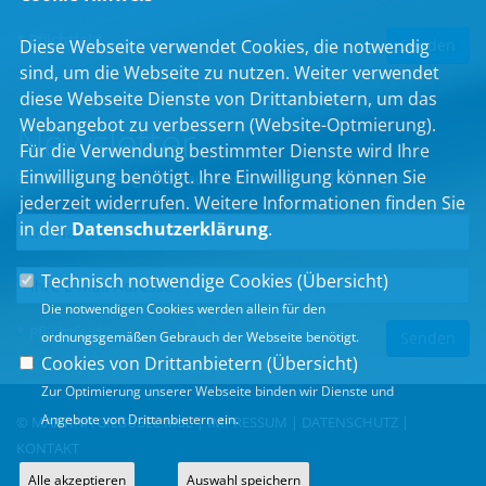
* Pflichtfeld
Diese Webseite verwendet Cookies, die notwendig
sind, um die Webseite zu nutzen. Weiter verwendet
diese Webseite Dienste von Drittanbietern, um das
Webangebot zu verbessern (Website-Optmierung).
Newsletter
Für die Verwendung bestimmter Dienste wird Ihre
Einwilligung benötigt. Ihre Einwilligung können Sie
Erhalten Sie Neuigkeiten aus dem Landtag und der Region.
jederzeit widerrufen. Weitere Informationen finden Sie
in der
Datenschutzerklärung
.
Technisch notwendige Cookies (
Übersicht
)
Die notwendigen Cookies werden allein für den
* Pflichtfeld
ordnungsgemäßen Gebrauch der Webseite benötigt.
Cookies von Drittanbietern (
Übersicht
)
Zur Optimierung unserer Webseite binden wir Dienste und
Angebote von Drittanbietern ein.
© MARTINA GIEßÜBEL MdL |
IMPRESSUM
|
DATENSCHUTZ
|
KONTAKT
Alle akzeptieren
Auswahl speichern